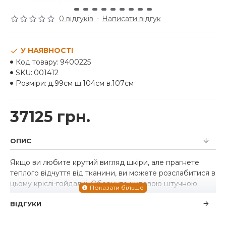
0 відгуків
-
Написати відгук
У НАЯВНОСТІ
Код товару:
9400225
SKU:
001412
Розміри:
д.99см ш.104см в.107см
37125 грн.
ОПИС
Якщо ви любите крутий вигляд шкіри, але прагнете
теплого відчуття від тканини, ви можете розслабитися в
цьому кріслі-гойдалці. Обернуте чудовою штучною
шкірою з потертим відтінком і натяком на галькову
ВІДГУКИ
текстуру, щоб нагадувати справжнє крісло, це
однозначно сучасне крісло доводить, що менше
означає більше. Елементи включають кутовий бічний