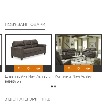
профіль і підлокітники на гусеницях, обгорнуті шаром
м'якої подушки для додаткової дрібниці. Яскраві шви в
стилі гігантів і чіткі лінії, розділені на задній частині,
надають модного стилю.
ПОВ'ЯЗАНІ ТОВАРИ
Диван трійка Navi Ashley розкладний
Комплект Navi Ashley
86985 грн.
З ЦІЄЇ КАТЕГОРІЇ
ІНШІ