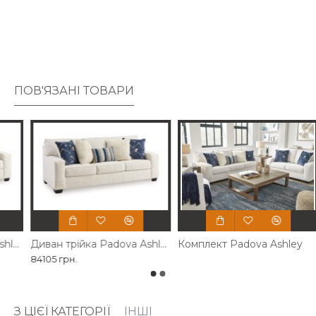
ПОВ'ЯЗАНІ ТОВАРИ
adova Ashley
Диван трійка Padova Ashley розкладний
Комплект Padova Ashley
84105 грн.
З ЦІЄЇ КАТЕГОРІЇ
ІНШІ