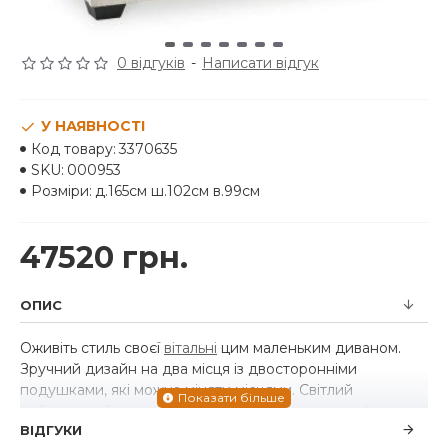
0 відгуків
-
Написати відгук
У НАЯВНОСТІ
Код товару:
3370635
SKU:
000953
Розміри:
д.165см ш.102см в.99см
47520 грн.
ОПИС
Оживіть стиль своєї
вітальні
цим маленьким диваном.
Зручний дизайн на два місця із двосторонніми
подушками, які можна міняти місцями. Світлий
нейтральний колір підкреслює просту сучасну форму,
ВІДГУКИ
роблячи цей диван ідеальним у перехідному стилі.