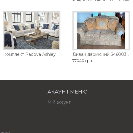
D
Комплект Padova Ashley
Диван двомісний 1461-2D
Диван двомісний 3460035 Ashley
98280 грн.
77040 грн.
АКАУНТ МЕНЮ
Мій акаунт
ності