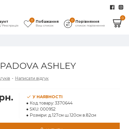
0
0
0
аунт
Побажання
Порівняння
д/ Реєстрація
Ваш список
список порівняння
 PADOVA ASHLEY
дгуків
-
Написати відгук
рн.
У НАЯВНОСТІ
Код товару:
3370644
SKU:
000952
Розміри:
д.127см ш.120см в.82см