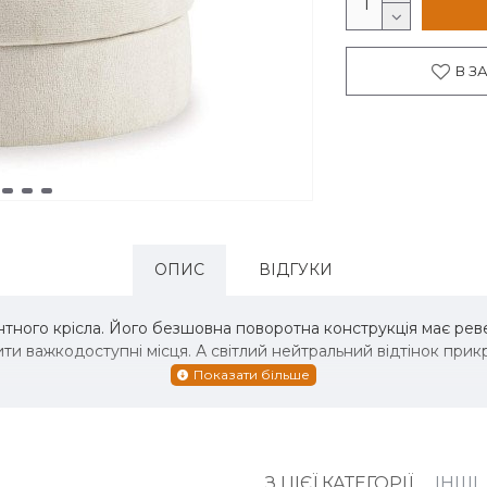
В З
ОПИС
ВІДГУКИ
тного крісла. Його безшовна поворотна конструкція має рев
ити важкодоступні місця. А світлий нейтральний відтінок при
З ЦІЄЇ КАТЕГОРІЇ
ІНШІ