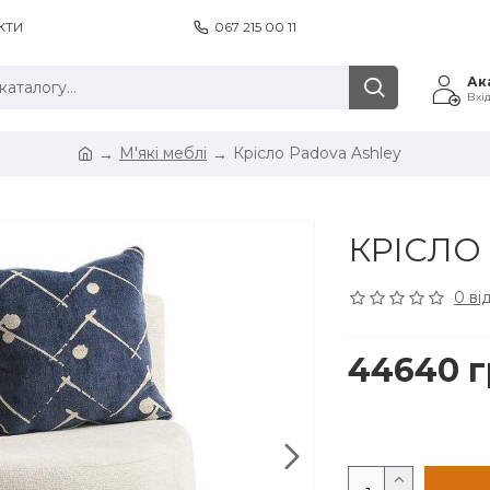
КТИ
067 215 00 11
Ак
Вхі
М'які меблі
Крісло Padova Ashley
КРІСЛО
0 ві
44640 г