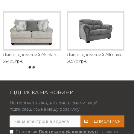
Диван двомісний Akinlane Ashley
Диван двомісний Allmaxx Ashley
54405 грн.
56970 грн.
ПІДПИСКА НА НОВИНИ
Не пропустіть жодних оновлень чи акцій,
підписавшись на нашу розсилку.
ПІДПИСАТИСЯ
Я прочитав
Політика конфіденційності
і згоден з