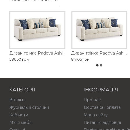
Диван двомісний Padova Ashley
Диван SEDA MOBILARIO
Диван трійка Padova Ashley
Диван двомісний 1428-2
Диван трійка Padova Ashley розкладний
58050 грн.
179370 грн.
84105 грн.
114840 грн.
КАТЕГОРІЇ
ІНФОРМАЦІЯ
Вітальні
Про нас
Журнальні столики
Доставка і оплата
Кабінети
Мапа сайту
М'які меблі
Питання відповіді
Спальні
Політика конфіденцій