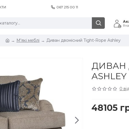
КТИ
067 215 00 11
Ак
Вхі
М'які меблі
Диван двомісний Tight-Rope Ashley
ДИВАН 
ASHLEY
0 ві
48105 г