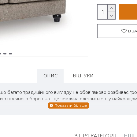
В З
ОПИС
ВІДГУКИ
що багато традиційного вигляду не обов'язково розбиває гр
ки з вівсяного борошна - це земляна елегантність у найкращом
З ЦІЄЇ КАТЕГОРІЇ
ІНШІ