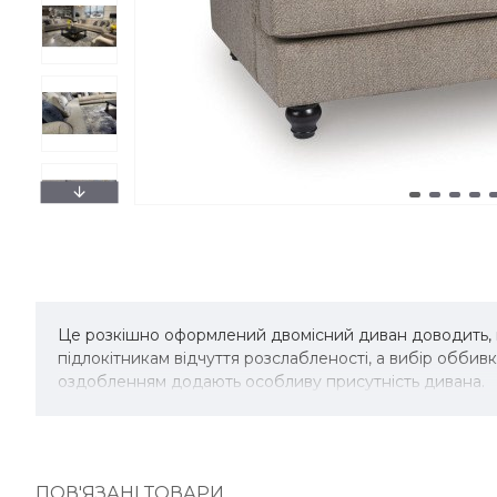
Це розкішно оформлений двомісний диван доводить, 
підлокітникам відчуття розслабленості, а вибір оббив
оздобленням додають особливу присутність дивана.
ПОВ'ЯЗАНІ ТОВАРИ