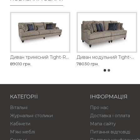
Диван SEDA MOBILARIO
Диван тримісний Tight-Rope Ashley
Диван двомісний 1428-2
Диван модульний Tight-Rope Ashley
89010 грн.
179370 грн.
78030 грн.
114840 грн.
КАТЕГОРІЇ
ІНФОРМАЦІЯ
Вітальні
Про нас
Журнальні столики
Доставка і оплата
Кабінети
Мапа сайту
М'які меблі
Питання відповіді
Спальні
Політика конфіденцій