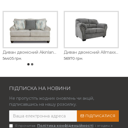
Диван двомісний Akinlane Ashley
Диван двомісний Allmaxx Ashley
54405 грн.
56970 грн.
ПІДПИСКА НА НОВИНИ
Не пропустіть жодних оновлень чи акцій,
підписавшись на нашу розсилку.
ПІДПИСАТИСЯ
Я прочитав
Політика конфіденційності
і згоден з