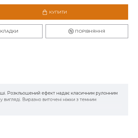
КУПИТИ
АКЛАДКИ
ПОРІВНЯННЯ
оші. Розкльошений ефект надає класичним рулонним
у вигляді. Виразно виточені ніжки з темним