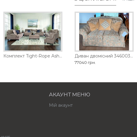
D
Диван двомісний 1461-2D
Комплект Tight-Rope Ashley
Диван двомісний 3460035 Ashley
98280 грн.
77040 грн.
АКАУНТ МЕНЮ
Мій акаунт
ності