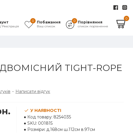
0
0
0
аунт
Побажання
Порівняння
д/ Реєстрація
Ваш список
список порівняння
ДВОМІСНИЙ TIGHT-ROPE
дгуків
-
Написати відгук
рн.
У НАЯВНОСТІ
Код товару:
8254035
SKU:
001815
Розміри:
д.168см ш.112см в.97см