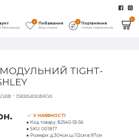
0
0
0
аунт
Побажання
Порівняння
д/ Реєстрація
Ваш список
список порівняння
МОДУЛЬНИЙ TIGHT-
SHLEY
дгуків
-
Написати відгук
рн.
У НАЯВНОСТІ
Код товару:
82540-55-56
SKU:
001817
Розміри:
д.304см ш.112см в.97см