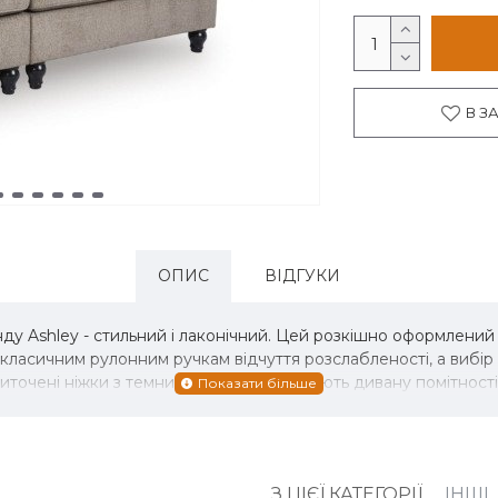
В З
ОПИС
ВІДГУКИ
ду Ashley - стильний і лаконічний. Цей розкішно оформлений
ласичним рулонним ручкам відчуття розслабленості, а вибір м
виточені ніжки з темним покриттям додають дивану помітності
З ЦІЄЇ КАТЕГОРІЇ
ІНШІ