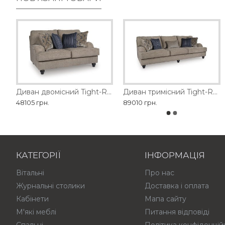
Диван SEDA MOBILARIO
Диван двомісний Tight-Rope Ashley
Диван двомісний 1428-2
Диван тримісний Tight-Rope Ashley
48105 грн.
179370 грн.
89010 грн.
114840 грн.
КАТЕГОРІЇ
ІНФОРМАЦІЯ
Вітальні
Про нас
Журнальні столики
Доставка і оплата
Кабінети
Мапа сайту
М'які меблі
Питання відповіді
Спальні
Політика конфіденцій