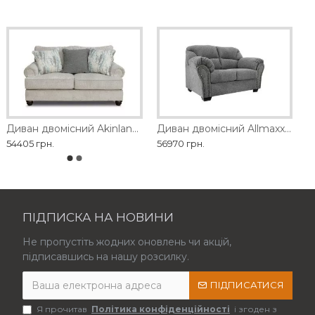
Диван двомісний Akinlane Ashley
Диван двомісний Allmaxx Ashley
54405 грн.
56970 грн.
ПІДПИСКА НА НОВИНИ
Не пропустіть жодних оновлень чи акцій,
підписавшись на нашу розсилку.
ПІДПИСАТИСЯ
Я прочитав
Політика конфіденційності
і згоден з