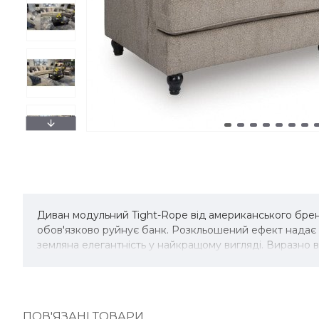
Диван модульний Tight-Rope від американського брен
обов'язково руйнує банк. Розкльошений ефект надає к
земляна елегантність у найкращому вигляді. Виразно 
ПОВ'ЯЗАНІ ТОВАРИ