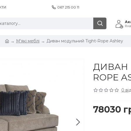
КТИ
067 215 00 11
Ак
Вхі
М'які меблі
Диван модульний Tight-Rope Ashley
ДИВАН 
ROPE A
0 ві
78030 г