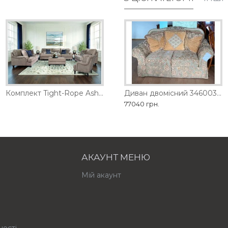
D
Диван двомісний 1461-2D
Комплект Tight-Rope Ashley
Диван двомісний 3460035 Ashley
98280 грн.
77040 грн.
АКАУНТ МЕНЮ
Мій акаунт
ності