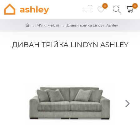
0
0
ashley
М'які меблі
Диван трійка Lindyn Ashley
ДИВАН ТРІЙКА LINDYN ASHLEY