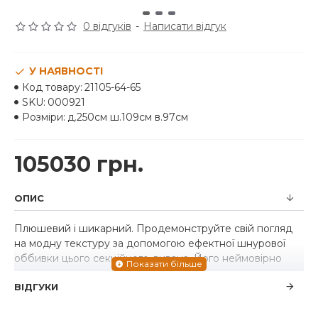
0 відгуків
-
Написати відгук
У НАЯВНОСТІ
Код товару:
21105-64-65
SKU:
000921
Розміри:
д.250см ш.109см в.97см
105030 грн.
ОПИС
Плюшевий і шикарний. Продемонструйте свій погляд
на модну текстуру за допомогою ефектної шнурової
оббивки цього секційного дивана. Його неймовірно
м'яка тканина приваблює теплим нейтральним
ВІДГУКИ
відтінком, що доповнює сучасну колірну палітру.
Опустіться в подушки та заплануйте залишитися на
деякий час - ця затишна центральна частина вітальні