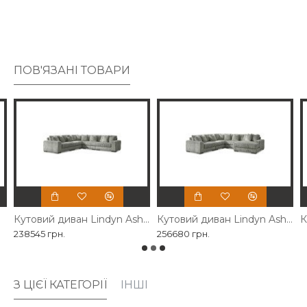
підкреслює ваш висококласний підхід до комфорту та
стилю.
ПОВ'ЯЗАНІ ТОВАРИ
Кутовий диван Lindyn Ashley сірого кольору
Кутовий диван Lindyn Ashley з подушками
К
238545 грн.
256680 грн.
З ЦІЄЇ КАТЕГОРІЇ
ІНШІ