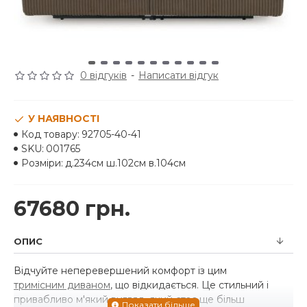
0 відгуків
-
Написати відгук
У НАЯВНОСТІ
Код товару:
92705-40-41
SKU:
001765
Розміри:
д.234см ш.102см в.104см
67680 грн.
ОПИС
Відчуйте неперевершений комфорт із цим
тримісним диваном
, що відкидається. Це стильний і
привабливо м'який вигляд, який стає ще більш