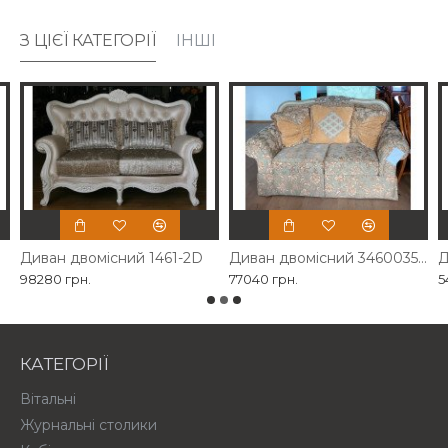
З ЦІЄЇ КАТЕГОРІЇ
ІНШІ
Диван двомісний 1461-2D
Диван двомісний 3460035 Ashley
98280 грн.
77040 грн.
5
КАТЕГОРІЇ
Вітальні
Журнальні столики