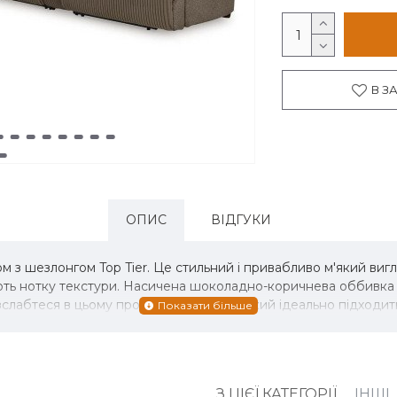
В З
ОПИС
ВІДГУКИ
 з шезлонгом Top Tier. Це стильний і привабливо м'який виг
ють нотку текстури. Насичена шоколадно-коричнева оббивка л
лабтеся в цьому просторому наборі, який ідеально підходить
З ЦІЄЇ КАТЕГОРІЇ
ІНШІ