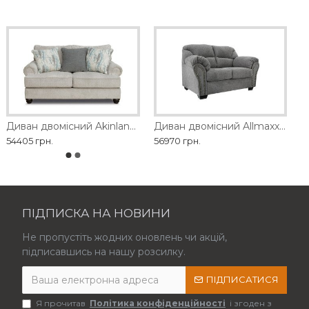
Диван двомісний Akinlane Ashley
Диван двомісний Allmaxx Ashley
54405 грн.
56970 грн.
ПІДПИСКА НА НОВИНИ
Не пропустіть жодних оновлень чи акцій,
підписавшись на нашу розсилку.
ПІДПИСАТИСЯ
Я прочитав
Політика конфіденційності
і згоден з