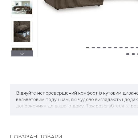
Відчуйте неперевершений комфорт із кутовим диваном
вельветовим подушкам, які чудово виглядають і дода
доповненням до вашого дому. Тож розслабтеся та розс
ПОВ'ЯЗАНІ ТОВАРИ