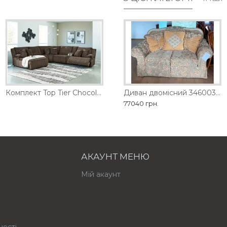
D
Диван двомісний 1461-2D
Комплект Top Tier Chocolate Ashley
Диван двомісний 3460035 Ashley
98280 грн.
77040 грн.
АКАУНТ МЕНЮ
Мій акаунт
ності