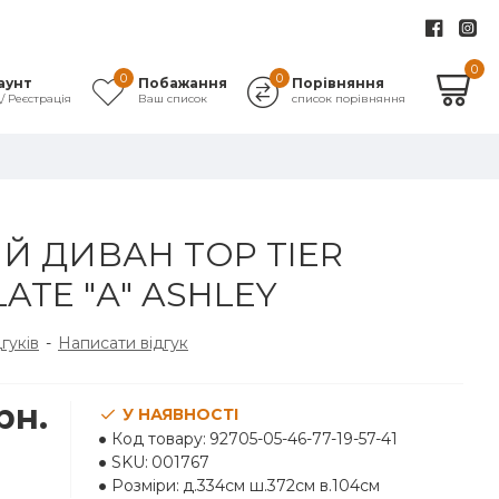
0
0
0
аунт
Побажання
Порівняння
д/ Реєстрація
Ваш список
список порівняння
Й ДИВАН TOP TIER
ATE "А" ASHLEY
дгуків
-
Написати відгук
рн.
У НАЯВНОСТІ
Код товару:
92705-05-46-77-19-57-41
SKU:
001767
Розміри:
д.334см ш.372см в.104см