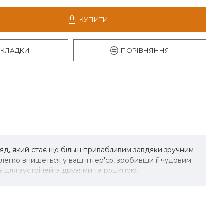
КУПИТИ
АКЛАДКИ
ПОРІВНЯННЯ
ляд, який стає ще більш привабливим завдяки зручним
егко впишеться у ваш інтер'єр, зробивши її чудовим
 для зустрічей із друзями та родиною.