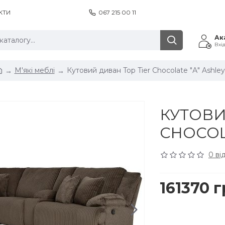
КТИ
067 215 00 11
Ак
Вхі
М'які меблі
Кутовий диван Top Tier Chocolate "А" Ashley
КУТОВИ
CHOCOL
0 ві
161370 г